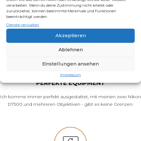
verarbeiten. Wenn du deine Zustimmung nicht erteilst oder
Abseits von Aufträgen investiere ich viel Zeit - um meine Skills
zurückziehst, können bestimmte Merkmale und Funktionen
beeinträchtigt werden.
noch mehr zu perfektionieren.
Dienste verwalten
Akzeptieren
Ablehnen
Einstellungen ansehen
Impressum
PERFEKTE EQUIPMENT
Ich komme immer perfekt ausgestattet, mit meinen zwei Nikon
D7500 und mehreren Objektiven - gibt es keine Grenzen.